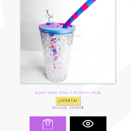
BONG VASO AZUL Y ROSADO 24CM
¡OFERTA!
El
El
80.000
$
55.000
$
precio
precio
original
actual
era:
es:
80.000$.
55.000$.