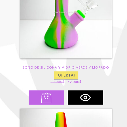
BONG DE SILICONA Y VIDRIO VERDE Y MORADO
¡OFERTA!
El
El
60.000
$
42.000
$
precio
precio
original
actual
era:
es:
60.000$.
42.000$.