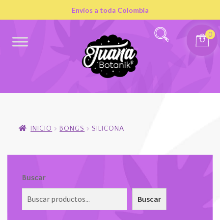
Envíos a toda Colombia
0
INICIO
BONGS
SILICONA
Buscar
Buscar