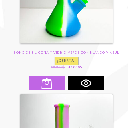
BONG DE SILICONA Y VIDRIO VERDE CON BLANCO Y AZUL
¡OFERTA!
El
El
60.000
$
42.000
$
precio
precio
original
actual
era:
es:
60.000$.
42.000$.