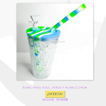
BONG VASO AZUL, VERDE Y BLANCO 24CM
¡OFERTA!
El
El
80.000
$
55.000
$
precio
precio