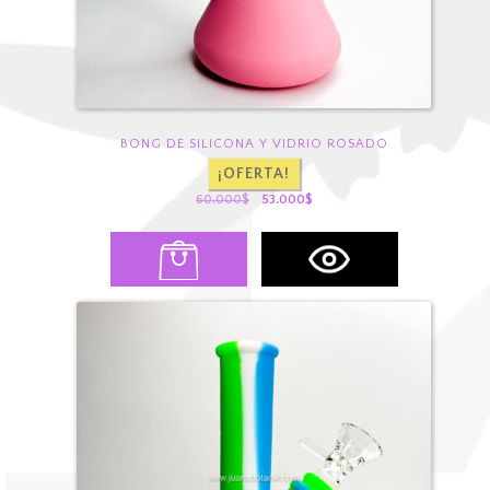
BONG DE SILICONA Y VIDRIO ROSADO
¡OFERTA!
El
El
60.000
$
53.000
$
precio
precio
original
actual
era:
es:
60.000$.
53.000$.