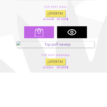
TOP PUFF AZUL
¡OFERTA!
El
El
35.000
$
20.000
$
precio
precio
original
actual
era:
es:
35.000$.
20.000$.
TOP PUFF NARANJA
¡OFERTA!
El
El
35.000
$
20.000
$
precio
precio
original
actual
era:
es:
35.000$.
20.000$.
TOP PUFF NEGRO