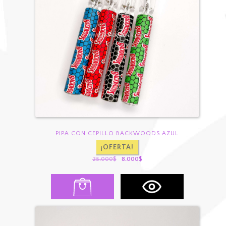
PIPA CON CEPILLO BACKWOODS AZUL
¡OFERTA!
El
El
25.000
$
8.000
$
precio
precio
original
actual
era:
es:
25.000$.
8.000$.