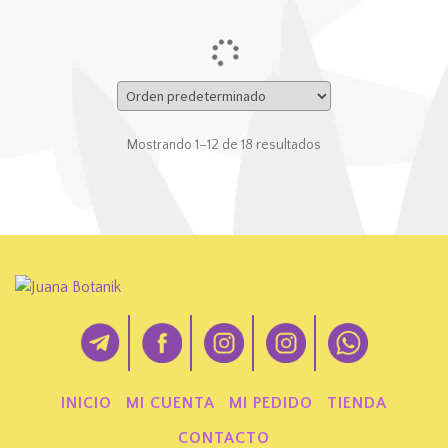
la
página
de
producto
Mostrando 1–12 de 18 resultados
INICIO
MI CUENTA
MI PEDIDO
TIENDA
CONTACTO