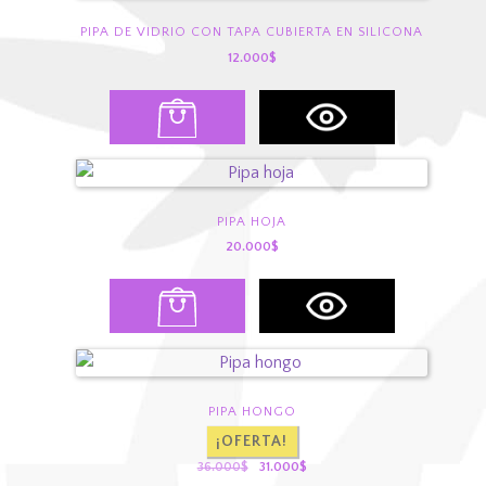
PIPA DE VIDRIO CON TAPA CUBIERTA EN SILICONA
12.000
$
Este
producto
tiene
múltiples
variantes.
PIPA HOJA
Las
20.000
$
opciones
Este
se
producto
pueden
tiene
elegir
múltiples
en
variantes.
la
PIPA HONGO
Las
página
¡OFERTA!
opciones
de
El
El
36.000
$
31.000
$
se
producto