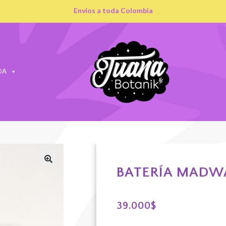
Envíos a toda Colombia
DA
BATERÍA MADW
39.000
$