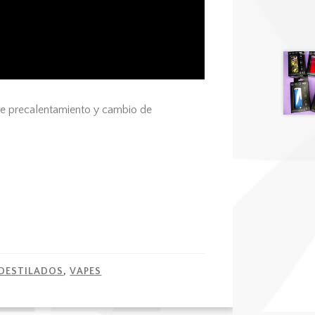
e precalentamiento y cambio de
 DESTILADOS
,
VAPES