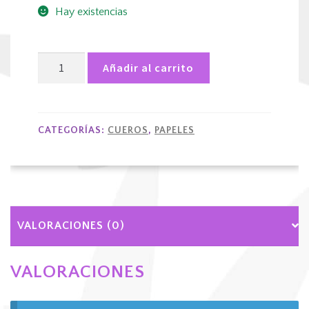
Hay existencias
Blazy
Añadir al carrito
susan
king
size
rosados
CATEGORÍAS:
CUEROS
,
PAPELES
cantidad
VALORACIONES (0)
VALORACIONES