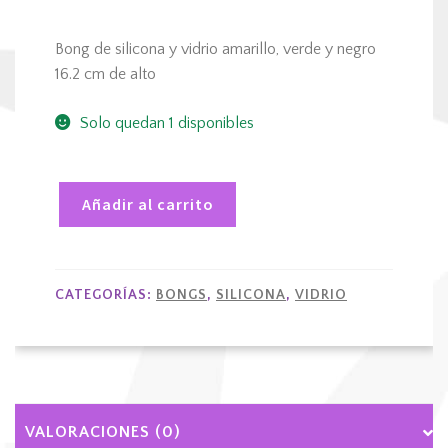
Bong de silicona y vidrio amarillo, verde y negro
16.2 cm de alto
Solo quedan 1 disponibles
Añadir al carrito
Bong
de
silicona
CATEGORÍAS:
BONGS
,
SILICONA
,
VIDRIO
y
vidrio
amarillo,
verde
y
negro
VALORACIONES (0)
cantidad