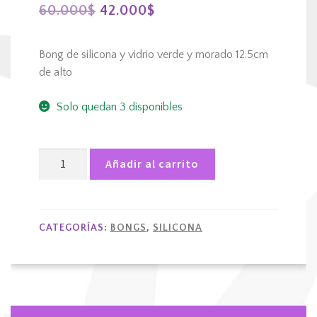
El
El
60.000
$
42.000
$
precio
precio
Bong de silicona y vidrio verde y morado 12.5cm
original
actual
de alto
era:
es:
Solo quedan 3 disponibles
60.000$.
42.000$.
Bong
Añadir al carrito
de
silicona
y
vidrio
CATEGORÍAS:
BONGS
,
SILICONA
verde
y
morado
cantidad