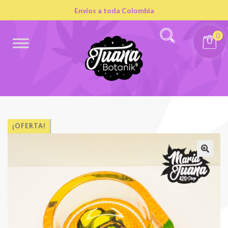
Envíos a toda Colombia
0
¡OFERTA!