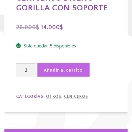
GORILLA CON SOPORTE
El
El
26.000
$
14.000
$
precio
precio
Solo quedan 5 disponibles
original
actual
era:
es:
Ceniceros
26.000$.
14.000$.
Añadir al carrito
diseño
gorilla
con
soporte
CATEGORÍAS:
OTROS
,
CENICEROS
cantidad