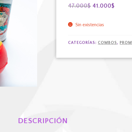
El
El
47.000
$
41.000
$
precio
preci
Sin existencias
original
actual
era:
es:
CATEGORÍAS:
COMBOS
,
PROM
47.000$.
41.00
DESCRIPCIÓN