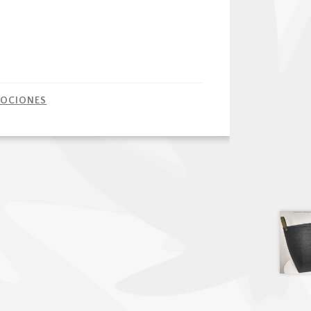
o
OCIONES
0$.