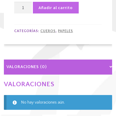
Filtros
Añadir al carrito
Hornet
*50
cantidad
CATEGORÍAS:
CUEROS
,
PAPELES
VALORACIONES (0)
VALORACIONES
No hay valoraciones aún.