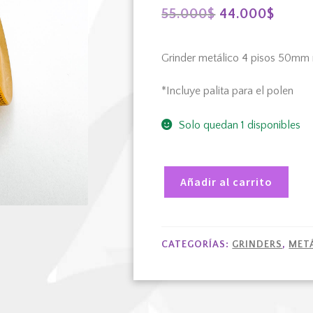
El
El
55.000
$
44.000
$
precio
preci
Grinder metálico 4 pisos 50mm 
original
actua
era:
es:
*Incluye palita para el polen
55.000$.
44.00
Solo quedan 1 disponibles
Añadir al carrito
Grinder
metálico
4
CATEGORÍAS:
GRINDERS
,
MET
pisos
50mm
naranja
cantidad