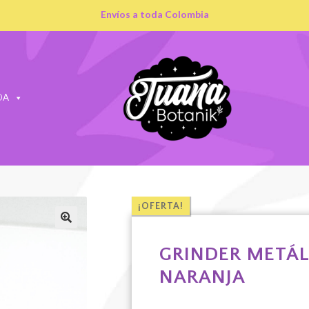
Envíos a toda Colombia
DA
¡OFERTA!
GRINDER METÁL
NARANJA