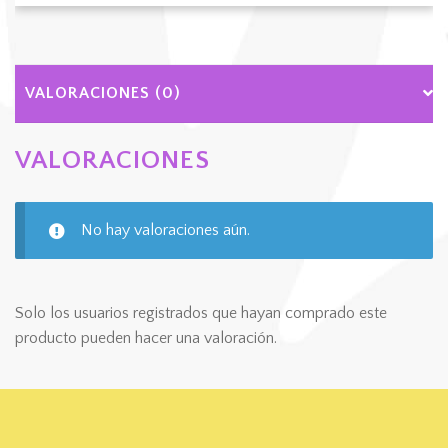
Cookies
Rick
and
Morty
VALORACIONES (0)
zombies
cantidad
VALORACIONES
No hay valoraciones aún.
Solo los usuarios registrados que hayan comprado este
producto pueden hacer una valoración.