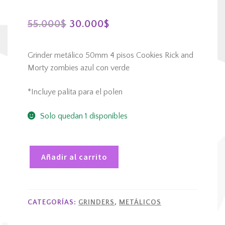
El
El
55.000
$
30.000
$
precio
precio
Grinder metálico 50mm 4 pisos Cookies Rick and
original
actual
Morty zombies azul con verde
era:
es:
*Incluye palita para el polen
55.000$.
30.000$.
Solo quedan 1 disponibles
Añadir al carrito
Grinder
metálico
50mm
CATEGORÍAS:
GRINDERS
,
METÁLICOS
4
pisos