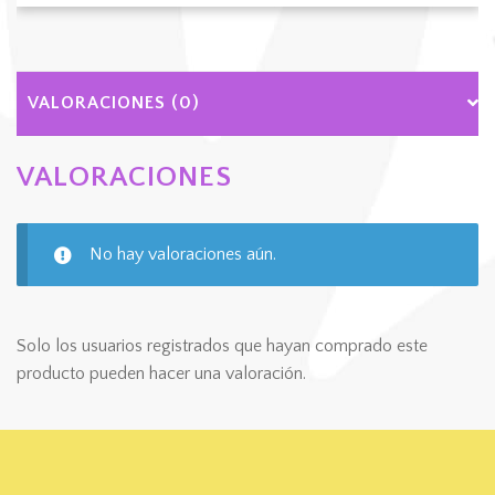
Cookies
con
fondo
de
VALORACIONES (0)
colores
cantidad
VALORACIONES
No hay valoraciones aún.
Solo los usuarios registrados que hayan comprado este
producto pueden hacer una valoración.