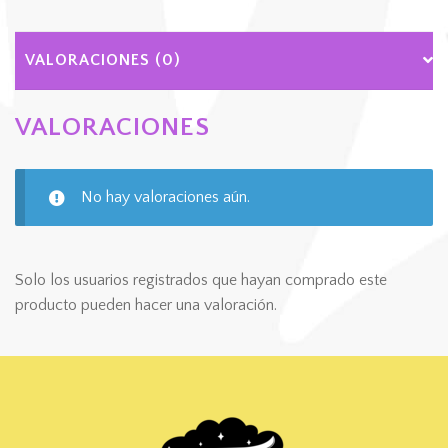
hojas
en
VALORACIONES (0)
la
mano
VALORACIONES
cantidad
No hay valoraciones aún.
Solo los usuarios registrados que hayan comprado este
producto pueden hacer una valoración.