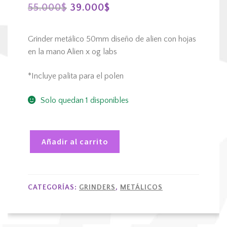
El
El
55.000
$
39.000
$
precio
precio
Grinder metálico 50mm diseño de alien con hojas
original
actual
en la mano Alien x og labs
era:
es:
*Incluye palita para el polen
55.000$.
39.000$.
Solo quedan 1 disponibles
Añadir al carrito
Grinder
metálico
50mm
CATEGORÍAS:
GRINDERS
,
METÁLICOS
diseño
de
alien
con