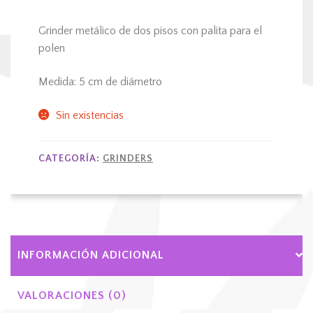
precio
precio
Grinder metálico de dos pisos con palita para el
original
actual
polen
era:
es:
Medida: 5 cm de diámetro
28.000$.
16.000$.
Sin existencias
CATEGORÍA:
GRINDERS
INFORMACIÓN ADICIONAL
VALORACIONES (0)