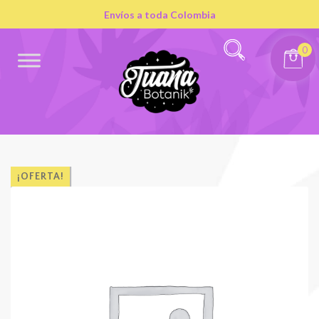
Envíos a toda Colombia
0
¡OFERTA!