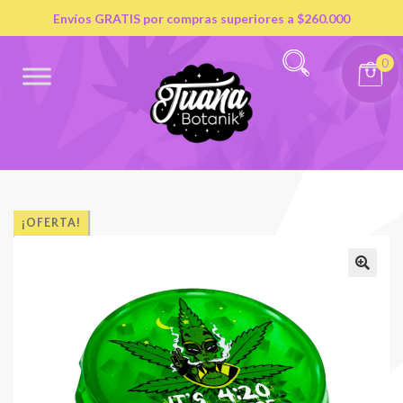
Envíos GRATIS por compras superiores a $260.000
0
¡OFERTA!