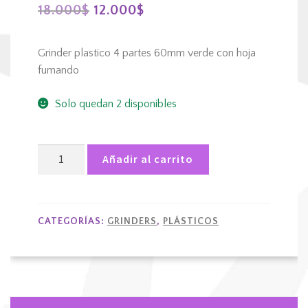
El
El
18.000
$
12.000
$
precio
precio
Grinder plastico 4 partes 60mm verde con hoja
original
actual
fumando
era:
es:
Solo quedan 2 disponibles
18.000$.
12.000$.
Grinder
Añadir al carrito
plastico
4
partes
60mm
CATEGORÍAS:
GRINDERS
,
PLÁSTICOS
verde
con
hoja
fumando
cantidad